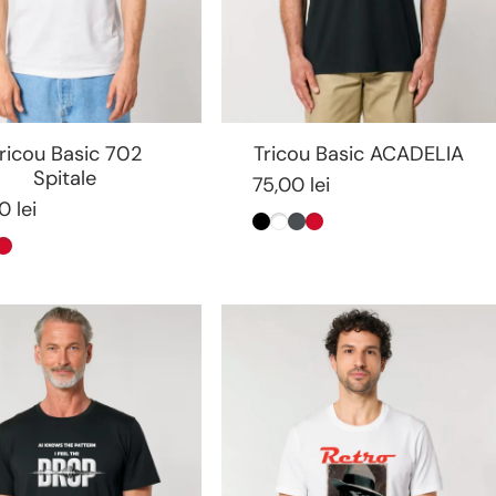
ricou Basic 702
Tricou Basic ACADELIA
Spitale
75,00 lei
0 lei
Negru
Alb
Antracit
Rosu
ntracit
Rosu