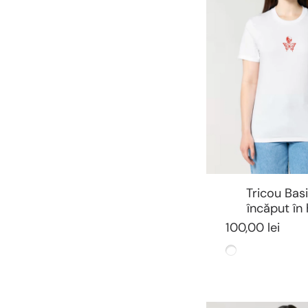
Tricou Bas
încăput în
100,00 lei
Alb