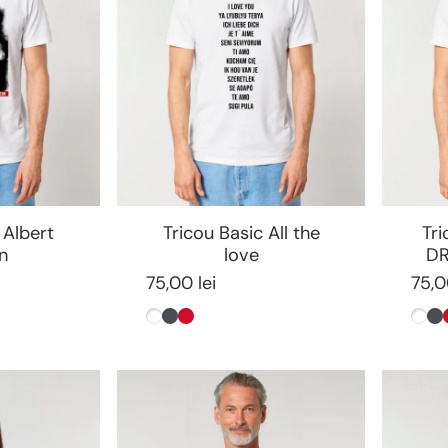
 Albert
Tricou Basic All the
Tr
in
love
DR
75,00 lei
75,0
Alb
Antracit
Rosu
Alb
A