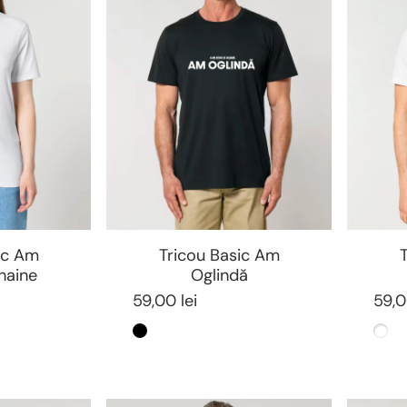
ic Am
Tricou Basic Am
 haine
Oglindă
59,00 lei
59,0
Negru
Alb