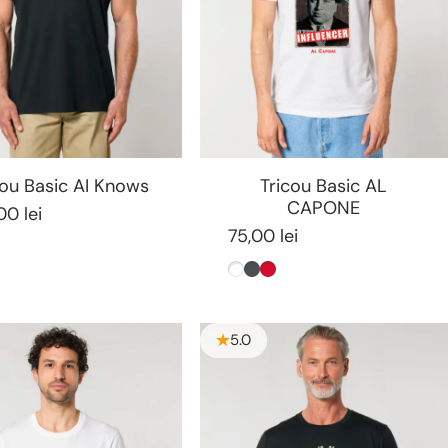
cou Basic AI Knows
Tricou Basic AL
CAPONE
00 lei
75,00 lei
gru
Alb
Antracit
Rosu
5.0