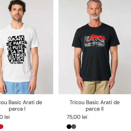
cou Basic Arati de
Tricou Basic Arati de
parca I
parca II
0 lei
75,00 lei
ntracit
Rosu
Negru
Antracit