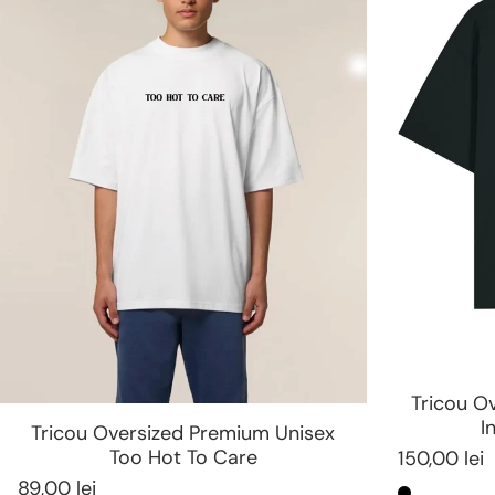
Tricou O
I
Tricou Oversized Premium Unisex
Too Hot To Care
150,00 lei
89,00 lei