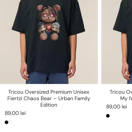
Tricou Oversized Premium Unisex
Tricou O
Fiertzi Chaos Bear – Urban Family
My f
Edition
89,00 lei
89,00 lei
Negru
Negru
Alb