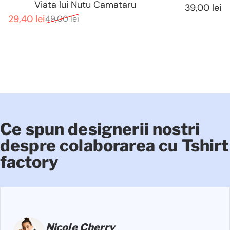
Viata lui Nutu Camataru
39,00 lei
29,40 lei
49,00 lei
Pret de vanzare
Pret normal
Ce
spun
designerii
nostri
despre
colaborarea
cu
Tshirt
factory
Nicole Cherry