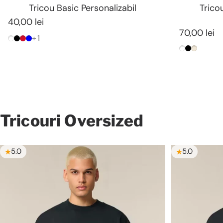
Tricou Basic Personalizabil
Trico
40,00 lei
70,00 lei
+1
Alb
Negru
Rosu
Royal Blue
Alb
Negru
Natura
Tricouri
Oversized
5.0
5.0